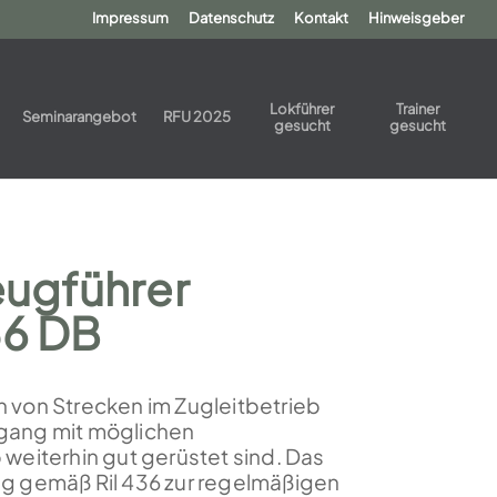
Impressum
Datenschutz
Kontakt
Hinweisgeber
Lokführer
Trainer
Seminarangebot
RFU 2025
gesucht
gesucht
eugführer
36 DB
n von Strecken im Zugleitbetrieb
mgang mit möglichen
 weiterhin gut gerüstet sind. Das
tung gemäß Ril 436 zur regelmäßigen