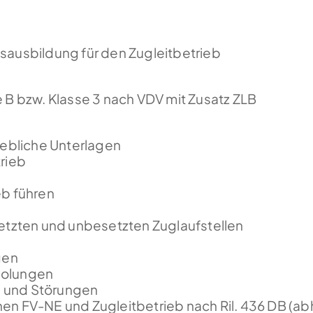
sausbildung für den Zugleitbetrieb
 B bzw. Klasse 3 nach VDV mit Zusatz ZLB
iebliche Unterlagen
trieb
eb führen
setzten und unbesetzten Zuglaufstellen
gen
holungen
 und Störungen
en FV-NE und Zugleitbetrieb nach Ril. 436 DB (a